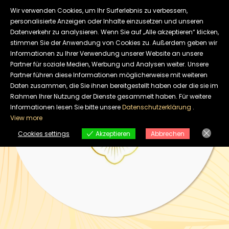
Skip
Wir verwenden Cookies, um Ihr Surferlebnis zu verbessern,
to
personalisierte Anzeigen oder Inhalte einzusetzen und unseren
Datenverkehr zu analysieren. Wenn Sie auf „Alle akzeptieren“ klicken,
content
stimmen Sie der Anwendung von Cookies zu. Außerdem geben wir
Informationen zu Ihrer Verwendung unserer Website an unsere
Partner für soziale Medien, Werbung und Analysen weiter. Unsere
Partner führen diese Informationen möglicherweise mit weiteren
Daten zusammen, die Sie ihnen bereitgestellt haben oder die sie im
Rahmen Ihrer Nutzung der Dienste gesammelt haben. Für weitere
Informationen lesen Sie bitte unsere
Datenschutzerklärung
.
View more
Cookies settings
Akzeptieren
Abbrechen