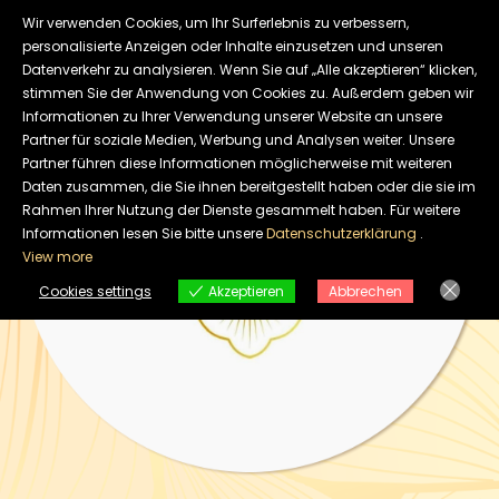
Skip
Wir verwenden Cookies, um Ihr Surferlebnis zu verbessern,
to
personalisierte Anzeigen oder Inhalte einzusetzen und unseren
Datenverkehr zu analysieren. Wenn Sie auf „Alle akzeptieren“ klicken,
content
stimmen Sie der Anwendung von Cookies zu. Außerdem geben wir
Informationen zu Ihrer Verwendung unserer Website an unsere
Partner für soziale Medien, Werbung und Analysen weiter. Unsere
Partner führen diese Informationen möglicherweise mit weiteren
Daten zusammen, die Sie ihnen bereitgestellt haben oder die sie im
Rahmen Ihrer Nutzung der Dienste gesammelt haben. Für weitere
Informationen lesen Sie bitte unsere
Datenschutzerklärung
.
View more
Cookies settings
Akzeptieren
Abbrechen