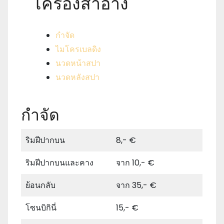
เครื่องสําอาง
กำจัด
ไมโครเบลดิง
นวดหน้าสปา
นวดหลังสปา
กำจัด
ริมฝีปากบน
8,- €
ริมฝีปากบนและคาง
จาก 10,- €
ย้อนกลับ
จาก 35,- €
โซนบิกินี่
15,- €